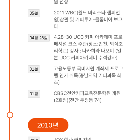
원 선정
2011 WBC(월드 바리스타 챔피언
05월
쉽)참관 및 커피투어-콜롬비아 보고
타
4.28-30 UCC 커피 아카데미 프로
04월 28일
페셔널 코스 주관(장소:인천. 외식조
리학교) 강사 : 나카히라 나오미 (일
본 UCC 커피아카데미 수석강사)
고용노동부 국비지원 계좌제 프로그
01월
램 인가 취득(충남지역 커피과목 최
초)
CBSC천안커피교육전문학원 개원
01월
(2호점)(천안 두정동 74)
2010년
JOY 행사 커피지원