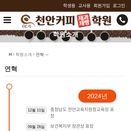
학생용
교사용
회원가입
로그인
학원소개
학원소개
최고의 기술자가 되기 위한 최고의 선택!
H
학원소개
연혁
연혁
2024년
충청남도 천안교육지원청교육장 표
12월 11일
창
보건복지부 장관상 표창
09월 26일