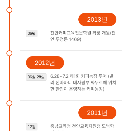
2013년
천안커피교육전문학원 확장 개원(천
06월
안 두정동 1469)
2012년
6.28~7.2 제1회 커피농장 투어 (발
06월 28일
리 낀따마니 데사람뿌 짜뚜르에 위치
한 한인이 운영하는 커피농장)
2011년
충남교육청 천안교육지원청 모범학
12월