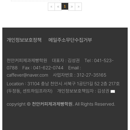
1
개인정보보호정책
메일주소무단수집거부
천안커피제과제빵학원
대표자 :
김성권
Tel :
041-523-
0788
Fax :
041-622-0744
Email :
caffever@naver.com
사업자번호 :
312-27-35165
Location :
31104 충남 천안시 서북구 1공단1길 52 2층 217호
(두정동, 센트하임프라자)
개인정보보호책임자 :
김성권
copyright ©
천안커피제과제빵학원.
All Rights Reserved.