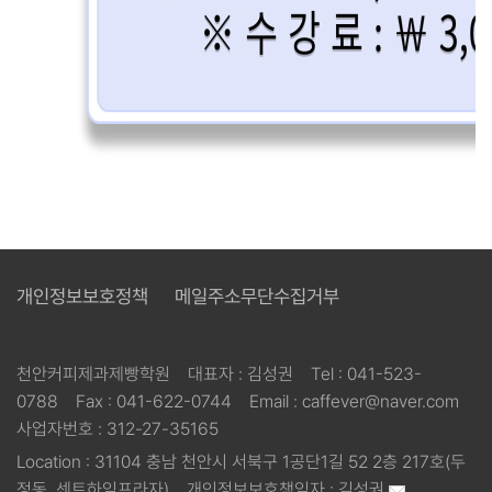
개인정보보호정책
메일주소무단수집거부
천안커피제과제빵학원
대표자 :
김성권
Tel :
041-523-
0788
Fax :
041-622-0744
Email :
caffever@naver.com
사업자번호 :
312-27-35165
Location :
31104 충남 천안시 서북구 1공단1길 52 2층 217호(두
정동, 센트하임프라자)
개인정보보호책임자 :
김성권